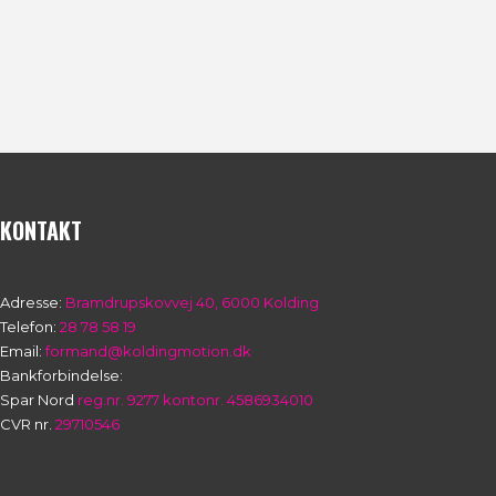
KONTAKT
Adresse:
Bramdrupskovvej 40, 6000 Kolding
Telefon:
28 78 58 19
Email:
formand@koldingmotion.dk
Bankforbindelse:
Spar Nord
reg.nr. 9277 kontonr. 4586934010
CVR nr.
29710546