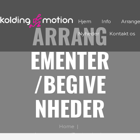
Hjem
Info
Arrang
ARRANG
Nyheder
Kontakt os
EMENTER
/BEGIVE
NHEDER
Home
Arrangementer/Begivenheder