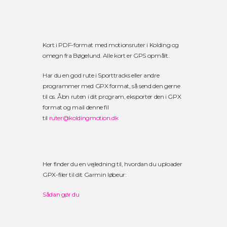
Kort i PDF-format med motionsruter i Kolding og
omegn fra Bøgelund. Alle kort er GPS opmålt.
Har du en god rute i Sporttracks eller andre
programmer med GPX format, så send den gerne
til os. Åbn ruten i dit program, eksporter den i GPX
format og mail denne fil
til
ruter@koldingmotion.dk
Her finder du en vejledning til, hvordan du uploader
GPX-filer til dit Garmin løbeur:
Sådan gør du