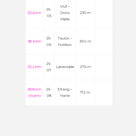
Viuf –
25-
32,6 km
Dons
235 m
05
Mølle
25-
Taulov –
28,6 km
390 m
06
Hulskov
25-
32,2 km
Løverodde
276 m
07
28,8 km
25-
Eltang –
172 m
(14 km)
08
Harte