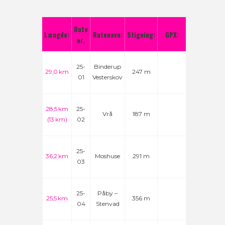
Rute
Længde:
Rutenavn:
Stigning:
GPX:
nr.
25-
Binderup
29,0 km
247 m
01
Vesterskov
28,5 km
25-
Vrå
187 m
(13 km)
02
25-
36,2 km
Moshuse
291 m
03
25-
Påby –
25,5 km
356 m
04
Stenvad