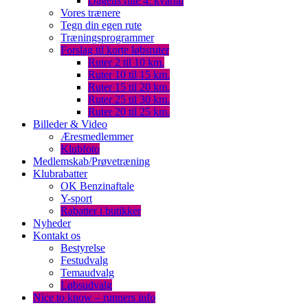
Dagens rute 4. kvartal
Vores trænere
Tegn din egen rute
Træningsprogrammer
Forslag til korte løbsruter
Ruter 2 til 10 km.
Ruter 10 til 15 km.
Ruter 15 til 20 km.
Ruter 25 til 30 km.
Ruter 20 til 25 km.
Billeder & Video
Æresmedlemmer
Klubfoto
Medlemskab/Prøvetræning
Klubrabatter
OK Benzinaftale
Y-sport
Rabatter i butikker
Nyheder
Kontakt os
Bestyrelse
Festudvalg
Temaudvalg
Løbsudvalg
Nice to know – runners info