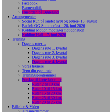
Facebook
Børnepolitik
Husorden på Bøgelund
Arrangementer
Social Run på landet m/øl og pølser- 15. august
Busløb OG Sommerfest – 20. juni 2026
Kolding Motion modtager flot donation
Kolding Half – 7. juni 2026
Træning
Dagens ruter…
Dagens rute 1. kvartal
Dagens rute 2. kvartal
Dagens rute 3. kvartal
Dagens rute 4. kvartal
Vores trænere
Tegn din egen rute
Træningsprogrammer
Forslag til korte løbsruter
Ruter 2 til 10 km.
Ruter 10 til 15 km.
Ruter 15 til 20 km.
Ruter 25 til 30 km.
Ruter 20 til 25 km.
Billeder & Video
Æresmedlemmer