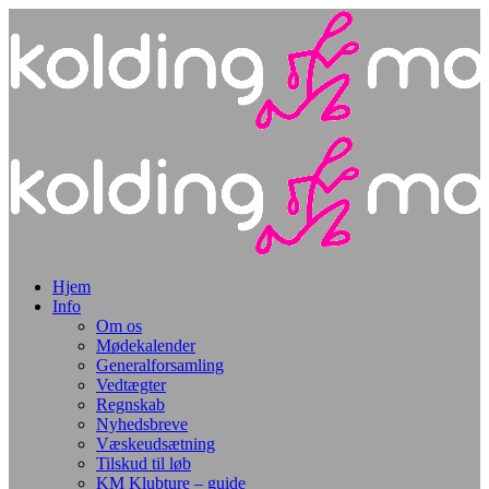
Hjem
Info
Om os
Mødekalender
Generalforsamling
Vedtægter
Regnskab
Nyhedsbreve
Væskeudsætning
Tilskud til løb
KM Klubture – guide