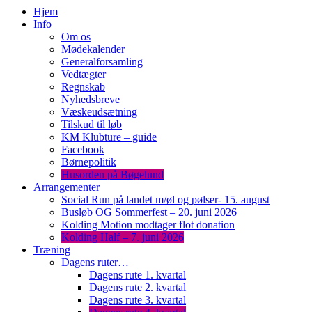
Hjem
Info
Om os
Mødekalender
Generalforsamling
Vedtægter
Regnskab
Nyhedsbreve
Væskeudsætning
Tilskud til løb
KM Klubture – guide
Facebook
Børnepolitik
Husorden på Bøgelund
Arrangementer
Social Run på landet m/øl og pølser- 15. august
Busløb OG Sommerfest – 20. juni 2026
Kolding Motion modtager flot donation
Kolding Half – 7. juni 2026
Træning
Dagens ruter…
Dagens rute 1. kvartal
Dagens rute 2. kvartal
Dagens rute 3. kvartal