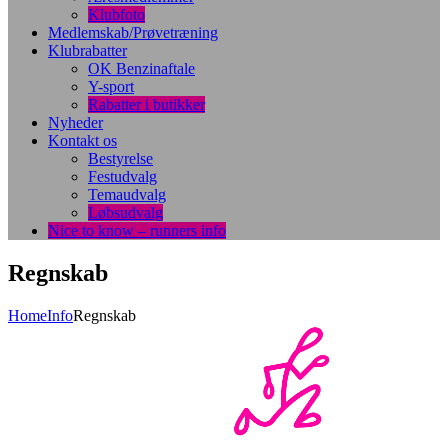
Klubfoto
Medlemskab/Prøvetræning
Klubrabatter
OK Benzinaftale
Y-sport
Rabatter i butikker
Nyheder
Kontakt os
Bestyrelse
Festudvalg
Temaudvalg
Løbsudvalg
Nice to know – runners info
Regnskab
Home
Info
Regnskab