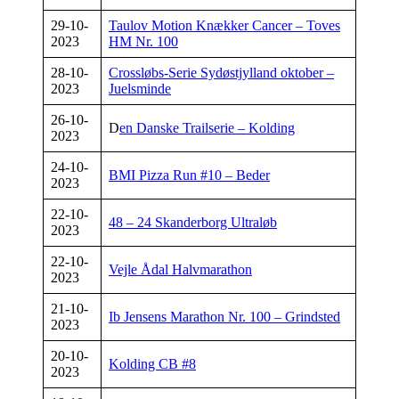
29-10-
Taulov Motion Knækker Cancer – Toves
2023
HM Nr. 100
28-10-
Crossløbs-Serie Sydøstjylland oktober –
2023
Juelsminde
26-10-
D
en Danske Trailserie – Kolding
2023
24-10-
BMI Pizza Run #10 – Beder
2023
22-10-
48 – 24 Skanderborg Ultraløb
2023
22-10-
Vejle Ådal Halvmarathon
2023
21-10-
Ib Jensens Marathon Nr. 100 – Grindsted
2023
20-10-
Kolding CB #8
2023