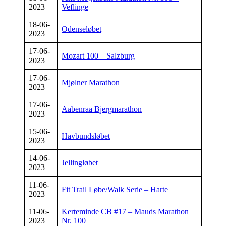
2023
Veflinge
18-06-
Odenseløbet
2023
17-06-
Mozart 100 – Salzburg
2023
17-06-
Mjølner Marathon
2023
17-06-
Aabenraa Bjergmarathon
2023
15-06-
Havbundsløbet
2023
14-06-
Jellingløbet
2023
11-06-
Fit Trail Løbe/Walk Serie – Harte
2023
11-06-
Kerteminde CB #17 – Mauds Marathon
2023
Nr. 100