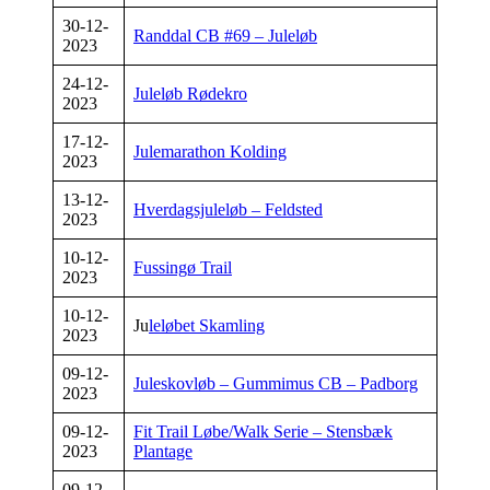
30-12-
Randdal CB #69 – Juleløb
2023
24-12-
Juleløb Rødekro
2023
17-12-
Julemarathon Kolding
2023
13-12-
Hverdagsjuleløb – Feldsted
2023
10-12-
Fussingø Trail
2023
10-12-
Ju
leløbet Skamling
2023
09-12-
Juleskovløb – Gummimus CB – Padborg
2023
09-12-
Fit Trail Løbe/Walk Serie – Stensbæk
2023
Plantage
09-12-