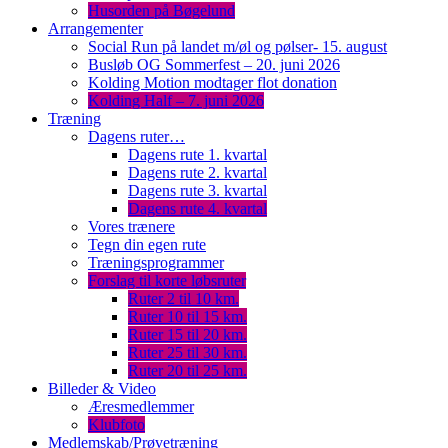
Husorden på Bøgelund
Arrangementer
Social Run på landet m/øl og pølser- 15. august
Busløb OG Sommerfest – 20. juni 2026
Kolding Motion modtager flot donation
Kolding Half – 7. juni 2026
Træning
Dagens ruter…
Dagens rute 1. kvartal
Dagens rute 2. kvartal
Dagens rute 3. kvartal
Dagens rute 4. kvartal
Vores trænere
Tegn din egen rute
Træningsprogrammer
Forslag til korte løbsruter
Ruter 2 til 10 km.
Ruter 10 til 15 km.
Ruter 15 til 20 km.
Ruter 25 til 30 km.
Ruter 20 til 25 km.
Billeder & Video
Æresmedlemmer
Klubfoto
Medlemskab/Prøvetræning