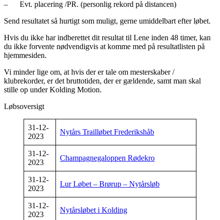
– Evt. placering /PR. (personlig rekord på distancen)
Send resultatet så hurtigt som muligt, gerne umiddelbart efter løbet.
Hvis du ikke har indberettet dit resultat til Lene inden 48 timer, kan
du ikke forvente nødvendigvis at komme med på resultatlisten på
hjemmesiden.
Vi minder lige om, at hvis der er tale om mesterskaber /
klubrekorder, er det bruttotiden, der er gældende, samt man skal
stille op under Kolding Motion.
Løbsoversigt
31-12-
Nytårs Trailløbet Frederikshåb
2023
31-12-
Champagnegaloppen Rødekro
2023
31-12-
Lur Løbet – Brørup – Nytårsløb
2023
31-12-
Nytårsløbet i Kolding
2023