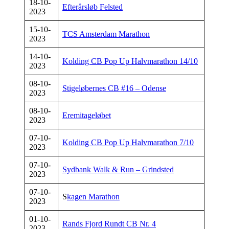
18-10-
Efterårsløb Felsted
2023
15-10-
TCS Amsterdam Marathon
2023
14-10-
Kolding CB Pop Up Halvmarathon 14/10
2023
08-10-
Stigeløbernes CB #16 – Odense
2023
08-10-
Eremitageløbet
2023
07-10-
Kolding CB Pop Up Halvmarathon 7/10
2023
07-10-
Sydbank Walk & Run – Grindsted
2023
07-10-
S
kagen Marathon
2023
01-10-
Rands Fjord Rundt CB Nr. 4
2023