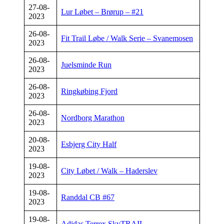
27-08-
Lur Løbet – Brørup – #21
2023
26-08-
Fit Trail Løbe / Walk Serie – Svanemosen
2023
26-08-
Juelsminde Run
2023
26-08-
Ringkøbing Fjord
2023
26-08-
Nordborg Marathon
2023
20-08-
Esbjerg City Half
2023
19-08-
City Løbet / Walk – Haderslev
2023
19-08-
Randdal CB #67
2023
19-08-
Adidas Terrex SkyTRAIL