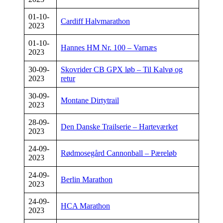
01-10-
Cardiff Halvmarathon
2023
01-10-
Hannes HM Nr. 100 – Varnæs
2023
30-09-
Skovrider CB GPX løb – Til Kalvø og
2023
retur
30-09-
Montane Dirtytrail
2023
28-09-
Den Danske Trailserie – Harteværket
2023
24-09-
Rødmosegård Cannonball – Pæreløb
2023
24-09-
Berlin Marathon
2023
24-09-
HCA Marathon
2023