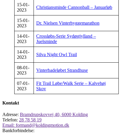
15-01-
Christiansminde Cannonball – Januarløb
2023
15-01-
Dr. Nielsen Vinterhyggemarathon
2023
14-01-
Crossløbs-Serie Sydøstjylland –
2023
Juelsminde
14-01-
Silva Night Owl Trail
2023
08-01-
Vinterbadeløbet Strandhuse
2023
07-01-
Fit Trail Løbe/Walk Serie – Kalvehøj
2023
Skov
Kontakt
Adresse:
Bramdrupskovvej 40, 6000 Kolding
Telefon:
28 78 58 19
Email:
formand@koldingmotion.dk
Bankforbindelse: