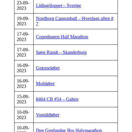
23-09-
Lidingöloppet – Sverige
2023
19-09-
Nordborg Cannonball – Hverdags aften #
2023
7
17-09-
Copenhagen Half Marathon
2023
17-09-
Søen Rundt – Skanderborg
2023
16-09-
Grænseløbet
2023
16-09-
Molsløbet
2023
15-09-
8464 CB #54 – Galten
2023
10-09-
Vonsildløbet
2023
10-09-
Den Genfundne Bro Halvmarathon