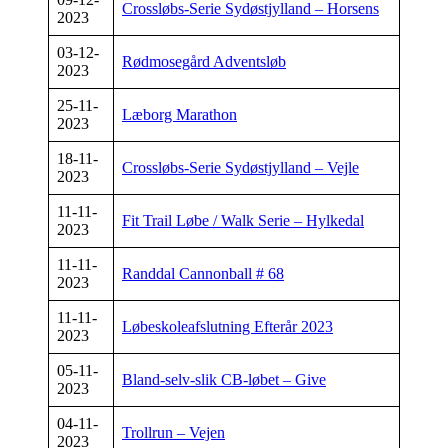
Crossløbs-Serie Sydøstjylland – Horsens
2023
03-12-
Rødmosegård Adventsløb
2023
25-11-
Læborg Marathon
2023
18-11-
Crossløbs-Serie Sydøstjylland – Vejle
2023
11-11-
Fit Trail Løbe / Walk Serie – Hylkedal
2023
11-11-
Randdal Cannonball # 68
2023
11-11-
Løbeskoleafslutning Efterår 2023
2023
05-11-
Bland-selv-slik CB-løbet – Give
2023
04-11-
Trollrun – Vejen
2023