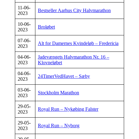
11-06-
Bestseller Aarhus City Halvmarathon
2023
10-06-
Broløbet
2023
07-06-
Alt for Damernes Kvindeløb – Fredericia
2023
04-06-
Jadevængets Halvmarathon Nr. 16 –
2023
Klovneløbet
04-06-
24TimerVedHavet – Sæby
2023
03-06-
Stockholm Marathon
2023
29-05-
Royal Run – Nykøbing Falster
2023
29-05-
Royal Run – Nyborg
2023