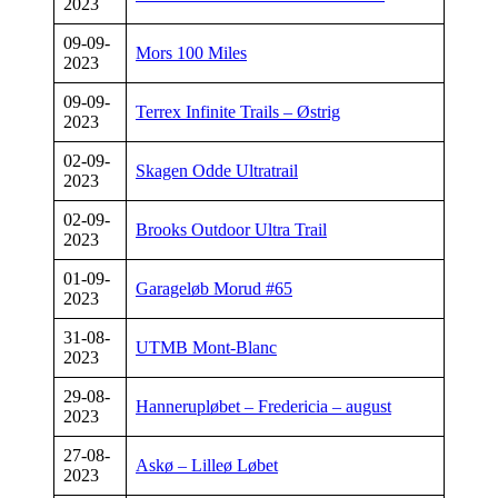
2023
09-09-
Mors 100 Miles
2023
09-09-
Terrex Infinite Trails – Østrig
2023
02-09-
Skagen Odde Ultratrail
2023
02-09-
Brooks Outdoor Ultra Trail
2023
01-09-
Garageløb Morud #65
2023
31-08-
UTMB Mont-Blanc
2023
29-08-
Hannerupløbet – Fredericia – august
2023
27-08-
Askø – Lilleø Løbet
2023