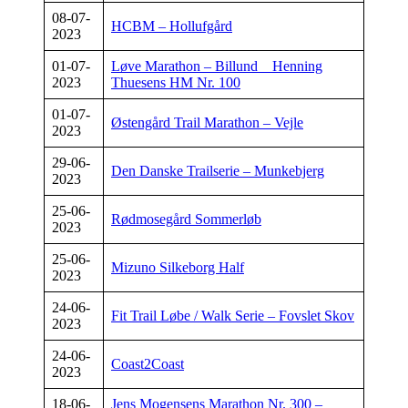
08-07-
HCBM – Hollufgård
2023
01-07-
Løve Marathon – Billund _ Henning
2023
Thuesens HM Nr. 100
01-07-
Østengård Trail Marathon – Vejle
2023
29-06-
Den Danske Trailserie – Munkebjerg
2023
25-06-
Rødmosegård Sommerløb
2023
25-06-
Mizuno Silkeborg Half
2023
24-06-
Fit Trail Løbe / Walk Serie – Fovslet Skov
2023
24-06-
Coast2Coast
2023
18-06-
Jens Mogensens Marathon Nr. 300 –