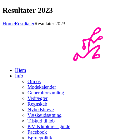
Resultater 2023
Home
Resultater
Resultater 2023
Hjem
Info
Om os
Mødekalender
Generalforsamling
Vedtægter
Regnskab
Nyhedsbreve
Væskeudsætning
Tilskud til løb
KM Klubture – guide
Facebook
Børnepolitik