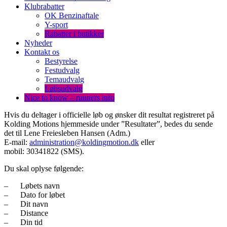
Klubrabatter
OK Benzinaftale
Y-sport
Rabatter i butikker
Nyheder
Kontakt os
Bestyrelse
Festudvalg
Temaudvalg
Løbsudvalg
Nice to know – runners info
Hvis du deltager i officielle løb og ønsker dit resultat registreret på
Kolding Motions hjemmeside under ”Resultater”, bedes du sende
det til Lene Freiesleben Hansen (Adm.)
E-mail:
administration@koldingmotion.dk
eller
mobil: 30341822 (SMS).
Du skal oplyse følgende:
– Løbets navn
– Dato for løbet
– Dit navn
– Distance
– Din tid