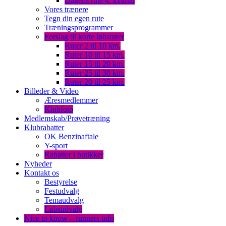
Dagens rute 4. kvartal
Vores trænere
Tegn din egen rute
Træningsprogrammer
Forslag til korte løbsruter
Ruter 2 til 10 km.
Ruter 10 til 15 km.
Ruter 15 til 20 km.
Ruter 25 til 30 km.
Ruter 20 til 25 km.
Billeder & Video
Æresmedlemmer
Klubfoto
Medlemskab/Prøvetræning
Klubrabatter
OK Benzinaftale
Y-sport
Rabatter i butikker
Nyheder
Kontakt os
Bestyrelse
Festudvalg
Temaudvalg
Løbsudvalg
Nice to know – runners info