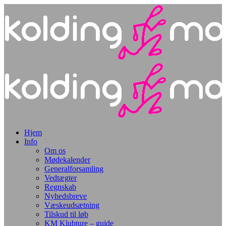
Hjem
Info
Om os
Mødekalender
Generalforsamling
Vedtægter
Regnskab
Nyhedsbreve
Væskeudsætning
Tilskud til løb
KM Klubture – guide