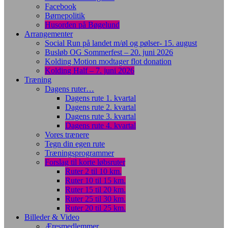
Facebook
Børnepolitik
Husorden på Bøgelund
Arrangementer
Social Run på landet m/øl og pølser- 15. august
Busløb OG Sommerfest – 20. juni 2026
Kolding Motion modtager flot donation
Kolding Half – 7. juni 2026
Træning
Dagens ruter…
Dagens rute 1. kvartal
Dagens rute 2. kvartal
Dagens rute 3. kvartal
Dagens rute 4. kvartal
Vores trænere
Tegn din egen rute
Træningsprogrammer
Forslag til korte løbsruter
Ruter 2 til 10 km.
Ruter 10 til 15 km.
Ruter 15 til 20 km.
Ruter 25 til 30 km.
Ruter 20 til 25 km.
Billeder & Video
Æresmedlemmer