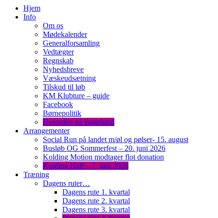
Hjem
Info
Om os
Mødekalender
Generalforsamling
Vedtægter
Regnskab
Nyhedsbreve
Væskeudsætning
Tilskud til løb
KM Klubture – guide
Facebook
Børnepolitik
Husorden på Bøgelund
Arrangementer
Social Run på landet m/øl og pølser- 15. august
Busløb OG Sommerfest – 20. juni 2026
Kolding Motion modtager flot donation
Kolding Half – 7. juni 2026
Træning
Dagens ruter…
Dagens rute 1. kvartal
Dagens rute 2. kvartal
Dagens rute 3. kvartal