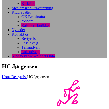
Klubfoto
Medlemskab/Prøvetræning
Klubrabatter
OK Benzinaftale
Y-sport
Rabatter i butikker
Nyheder
Kontakt os
Bestyrelse
Festudvalg
Temaudvalg
Løbsudvalg
Nice to know – runners info
HC Jørgensen
Home
Bestyrelse
HC Jørgensen