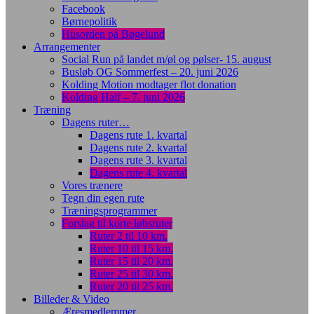
Facebook
Børnepolitik
Husorden på Bøgelund
Arrangementer
Social Run på landet m/øl og pølser- 15. august
Busløb OG Sommerfest – 20. juni 2026
Kolding Motion modtager flot donation
Kolding Half – 7. juni 2026
Træning
Dagens ruter…
Dagens rute 1. kvartal
Dagens rute 2. kvartal
Dagens rute 3. kvartal
Dagens rute 4. kvartal
Vores trænere
Tegn din egen rute
Træningsprogrammer
Forslag til korte løbsruter
Ruter 2 til 10 km.
Ruter 10 til 15 km.
Ruter 15 til 20 km.
Ruter 25 til 30 km.
Ruter 20 til 25 km.
Billeder & Video
Æresmedlemmer