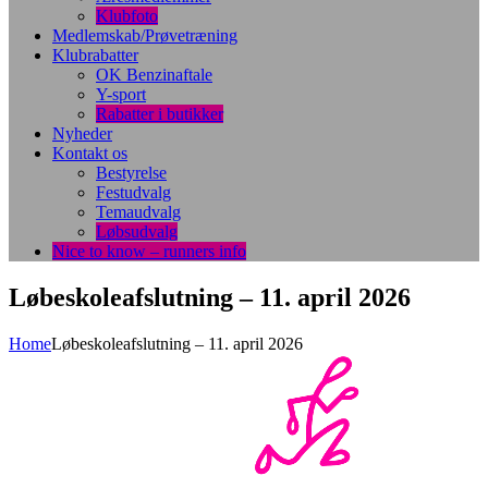
Klubfoto
Medlemskab/Prøvetræning
Klubrabatter
OK Benzinaftale
Y-sport
Rabatter i butikker
Nyheder
Kontakt os
Bestyrelse
Festudvalg
Temaudvalg
Løbsudvalg
Nice to know – runners info
Løbeskoleafslutning – 11. april 2026
Home
Løbeskoleafslutning – 11. april 2026