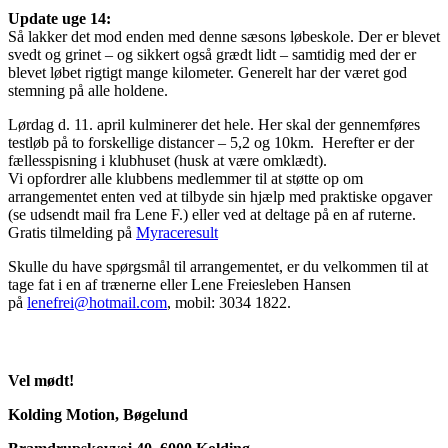
Update uge 14:
Så lakker det mod enden med denne sæsons løbeskole. Der er blevet
svedt og grinet – og sikkert også grædt lidt – samtidig med der er
blevet løbet rigtigt mange kilometer. Generelt har der været god
stemning på alle holdene.
Lørdag d. 11. april kulminerer det hele. Her skal der gennemføres
testløb på to forskellige distancer – 5,2 og 10km. Herefter er der
fællesspisning i klubhuset (husk at være omklædt).
Vi opfordrer alle klubbens medlemmer til at støtte op om
arrangementet enten ved at tilbyde sin hjælp med praktiske opgaver
(se udsendt mail fra Lene F.) eller ved at deltage på en af ruterne.
Gratis tilmelding på
Myraceresult
Skulle du have spørgsmål til arrangementet, er du velkommen til at
tage fat i en af trænerne eller Lene Freiesleben Hansen
på
lenefrei@hotmail.com
, mobil: 3034 1822.
Vel mødt!
Kolding Motion, Bøgelund