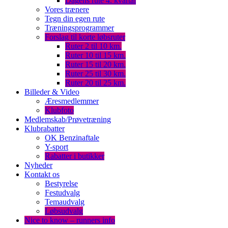
Dagens rute 4. kvartal
Vores trænere
Tegn din egen rute
Træningsprogrammer
Forslag til korte løbsruter
Ruter 2 til 10 km.
Ruter 10 til 15 km.
Ruter 15 til 20 km.
Ruter 25 til 30 km.
Ruter 20 til 25 km.
Billeder & Video
Æresmedlemmer
Klubfoto
Medlemskab/Prøvetræning
Klubrabatter
OK Benzinaftale
Y-sport
Rabatter i butikker
Nyheder
Kontakt os
Bestyrelse
Festudvalg
Temaudvalg
Løbsudvalg
Nice to know – runners info