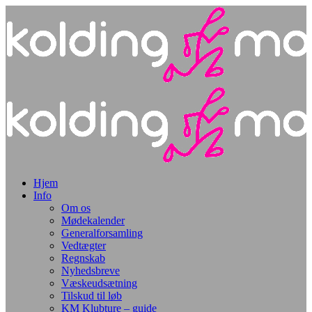
Hjem
Info
Om os
Mødekalender
Generalforsamling
Vedtægter
Regnskab
Nyhedsbreve
Væskeudsætning
Tilskud til løb
KM Klubture – guide