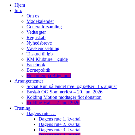
Hjem
Info
Om os
Mødekalender
Generalforsamling
Vedtægter
Regnskab
Nyhedsbreve
Væskeudsætning
Tilskud til løb
KM Klubture – guide
Facebook
Børnepolitik
Husorden på Bøgelund
Arrangementer
Social Run på landet m/øl og pølser- 15. august
Busløb OG Sommerfest – 20. juni 2026
Kolding Motion modtager flot donation
Kolding Half – 7. juni 2026
Træning
Dagens ruter…
Dagens rute 1. kvartal
Dagens rute 2. kvartal
Dagens rute 3. kvartal